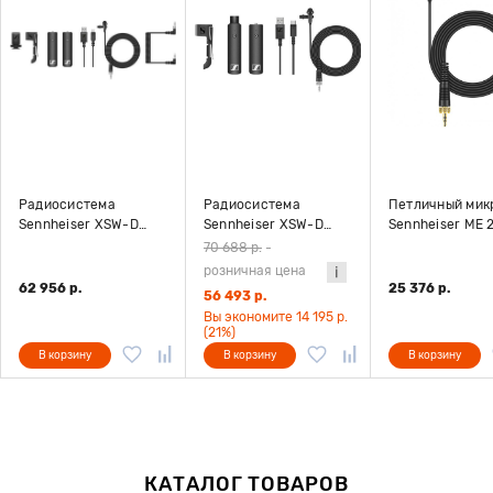
Радиосистема
Радиосистема
Петличный мик
Sennheiser XSW-D
Sennheiser XSW-D
Sennheiser ME 
Portable Lavalier Set
Lavalier Set
70 688 р.
-
розничная цена
62 956 р.
25 376 р.
56 493 р.
Вы экономите 14 195 р.
(21%)
В корзину
В корзину
В корзину
КАТАЛОГ ТОВАРОВ