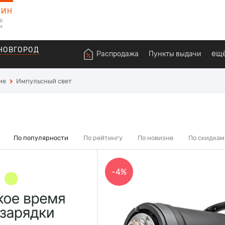
ЗИН
й
м
НОВГОРОД
ещ
Распродажа
Пункты выдачи
ие
Импульсный свет
По популярности
По рейтингу
По новизне
По скидкам
-4%