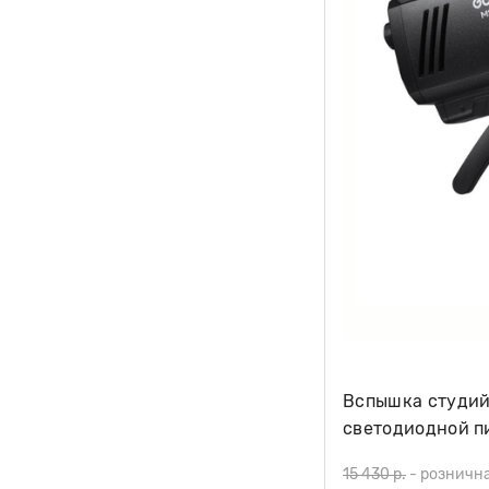
Вспышка студий
светодиодной п
15 430 р.
-
розничн