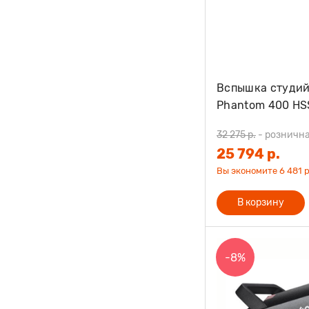
Вспышка студий
Phantom 400 HS
32 275 р.
-
рознична
25 794 р.
Вы экономите 6 481 р
В корзину
-8%