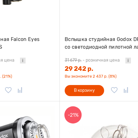
ная Falcon Eyes
Вспышка студийная Godox DP
S
со светодиодной пилотной л
я цена
31 679 р.
-
розничная цена
29 242 р.
. (21%)
Вы экономите 2 437 р. (8%)
В корзину
-21%