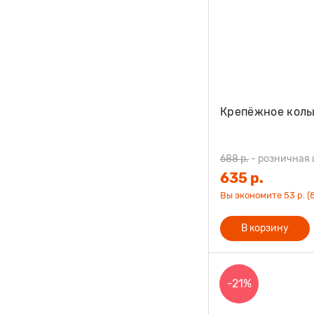
Крепёжное коль
688 р.
-
розничная 
635 р.
Вы экономите 53 р. (
В корзину
-21%