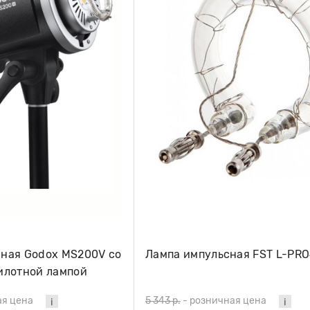
ная Godox MS200V со
Лампа импульсная FST L-PR
илотной лампой
ая цена
5 343 р.
-
розничная цена