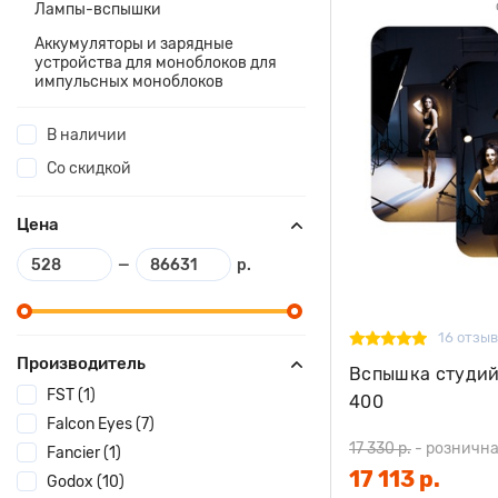
Лампы-вспышки
Аккумуляторы и зарядные
устройства для моноблоков для
импульсных моноблоков
В наличии
Со скидкой
Цена
—
р.
16 отзы
Производитель
Вспышка студий
FST (1)
400
Falcon Eyes (7)
17 330 р.
-
рознична
Fancier (1)
17 113 р.
Godox (10)