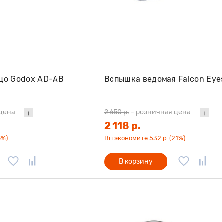
цо Godox AD-AB
Вспышка ведомая Falcon Eye
цена
2 650 р.
-
розничная цена
2 118 р.
8%)
Вы экономите 532 р. (21%)
В корзину