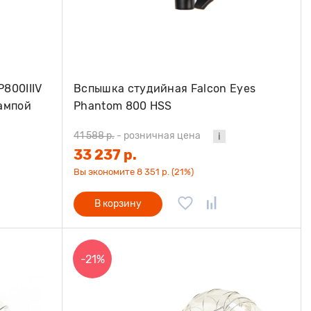
800IIIV
Вспышка студийная Falcon Eyes
ампой
Phantom 800 HSS
41 588 р.
-
розничная цена
33 237 р.
Вы экономите 8 351 р. (21%)
В корзину
-21%