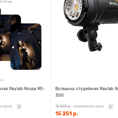
вов
ная Raylab Rossa RS-
Вспышка студийная Raylab R
300
я цена
15 800 р.
-
розничная цена
15 251 р.