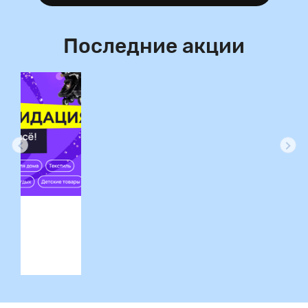
Последние акции
ция