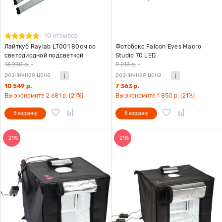
10 отзывов
Лайткуб Raylab LT001 80см со
Фотобокс Falcon Eyes Macro
светодиодной подсветкой
Studio 70 LED
13 230 р.
-
9 213 р.
-
розничная цена
розничная цена
10 549 р.
7 363 р.
Вы экономите 2 681 р. (21%)
Вы экономите 1 850 р. (21%)
В корзину
В корзину
-21%
-21%