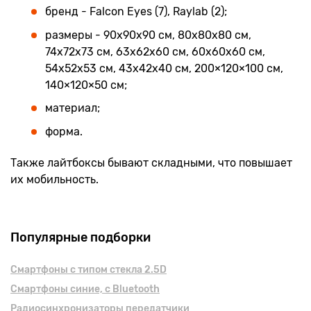
бренд - Falcon Eyes (7), Raylab (2);
размеры - 90x90x90 см, 80х80х80 см,
74х72х73 см, 63х62х60 см, 60x60x60 см,
54х52х53 см, 43х42х40 см, 200×120×100 см,
140×120×50 см;
материал;
форма.
Также лайтбоксы бывают складными, что повышает
их мобильность.
Популярные подборки
Смартфоны с типом стекла 2.5D
Смартфоны синие, с Bluetooth
Радиосинхронизаторы передатчики