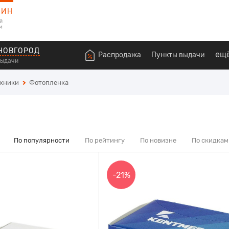
ЗИН
й
м
НОВГОРОД
ещ
Распродажа
Пункты выдачи
выдачи
ехники
Фотопленка
По популярности
По рейтингу
По новизне
По скидкам
-21%