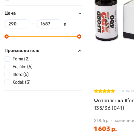
Цена
—
р.
Производитель
Foma (2)
Fujifilm (5)
Ilford (5)
Kodak (3)
1 отзыво
Фотопленка Ilfo
135/36 (C41)
2 006 р.
-
рознична
1 603 р.