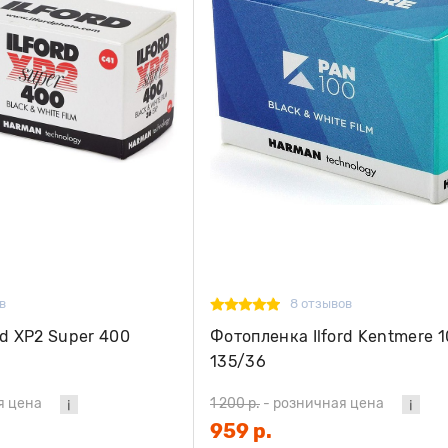
в
8 отзывов
rd XP2 Super 400
Фотопленка Ilford Kentmere 
135/36
я цена
1 200 р.
-
розничная цена
959 р.