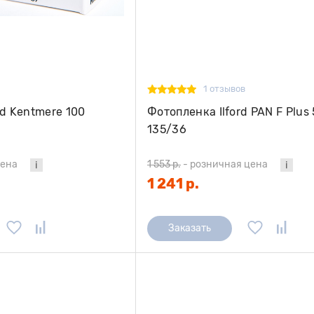
1 отзывов
rd Kentmere 100
Фотопленка Ilford PAN F Plus
135/36
цена
1 553 р.
-
розничная цена
1 241 р.
Заказать