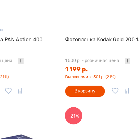
вов
a PAN Action 400
Фотопленка Kodak Gold 200 
я цена
1 500 р.
-
розничная цена
1 199 р.
(21%)
Вы экономите 301 р. (21%)
В корзину
-21%