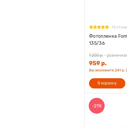
13 отзы
Фотопленка Fom
135/36
1 200 р.
-
рознична
959 р.
Вы экономите 241 р. 
В корзину
-21%