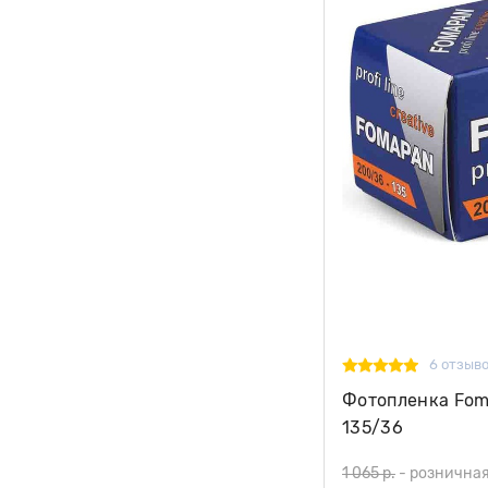
6 отзыв
Фотопленка Foma
135/36
1 065 р.
-
розничная