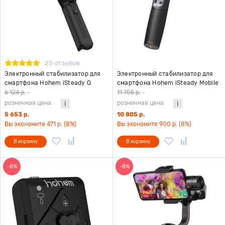
25 отзывов
Электронный стабилизатор для
Электронный стабилизатор для
смартфона Hohem iSteady Q
смартфона Hohem iSteady Mobile
черный
Plus Kit версия 2024 черный
6 124 р.
-
11 705 р.
-
розничная цена
розничная цена
5 653 р.
10 805 р.
Вы экономите 471 р. (8%)
Вы экономите 900 р. (8%)
В корзину
В корзину
-8%
-8%