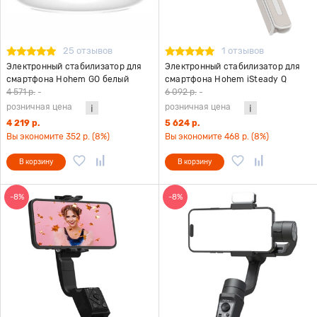
25 отзывов
1 отзывов
Электронный стабилизатор для
Электронный стабилизатор для
смартфона Hohem GO белый
смартфона Hohem iSteady Q
белый
4 571 р.
-
6 092 р.
-
розничная цена
розничная цена
4 219 р.
5 624 р.
Вы экономите 352 р. (8%)
Вы экономите 468 р. (8%)
В корзину
В корзину
-8%
-8%