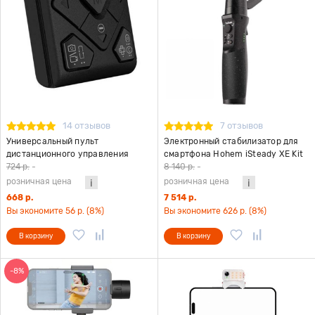
14 отзывов
7 отзывов
Универсальный пульт
Электронный стабилизатор для
дистанционного управления
смартфона Hohem iSteady XE Kit
стабилизатором Hohem HRT-03
черный
724 р.
-
8 140 р.
-
розничная цена
розничная цена
668 р.
7 514 р.
Вы экономите 56 р. (8%)
Вы экономите 626 р. (8%)
В корзину
В корзину
-8%