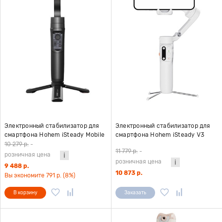
Электронный стабилизатор для
Электронный стабилизатор для
смартфона Hohem iSteady Mobile
смартфона Hohem iSteady V3
Plus версия 2024 черный
белый
10 279 р.
-
11 779 р.
-
розничная цена
розничная цена
9 488 р.
10 873 р.
Вы экономите 791 р. (8%)
В корзину
Заказать