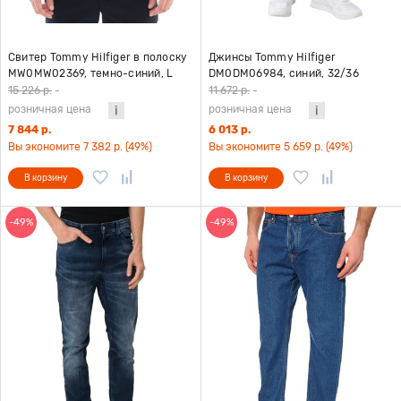
Свитер Tommy Hilfiger в полоску
Джинсы Tommy Hilfiger
MW0MW02369, темно-синий, L
DM0DM06984, синий, 32/36
15 226 р.
-
11 672 р.
-
розничная цена
розничная цена
7 844 р.
6 013 р.
Вы экономите 7 382 р. (49%)
Вы экономите 5 659 р. (49%)
В корзину
В корзину
-49%
-49%