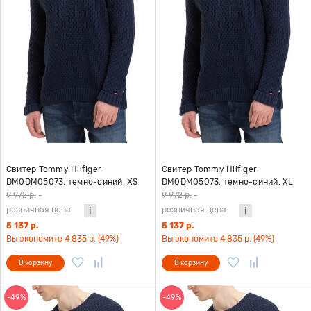
Свитер Tommy Hilfiger
Свитер Tommy Hilfiger
DM0DM05073, темно-синий, XS
DM0DM05073, темно-синий, XL
9 972 р.
-
9 972 р.
-
розничная цена
розничная цена
5 137 р.
5 137 р.
Вы экономите 4 835 р. (49%)
Вы экономите 4 835 р. (49%)
В корзину
В корзину
-49%
-49%