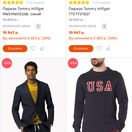
1 отзывов
1 отзывов
Пиджак Tommy Hilfiger
Пиджак Tommy Hilfiger
MW0MW05268, синий
TT0TT01827
16 450 р.
-
16 450 р.
-
розничная цена
розничная цена
10 967 р.
10 967 р.
Вы экономите 5 483 р. (34%)
Вы экономите 5 483 р. (34%)
В корзину
В корзину
-34%
-49%