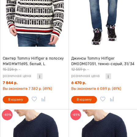
Свитер Tommy Hilfiger в полоску
Джинсы Tommy Hilfiger
MW0MW11695, белый, L
DM0DM07051, темно-серый, 31/34
15 226 р.
-
12 559 р.
-
розничная цена
розничная цена
7 844 р.
6 470 р.
Вы экономите 7 382 р. (49%)
Вы экономите 6 089 р. (49%)
В корзину
В корзину
-49%
-49%