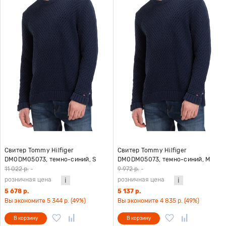
Свитер Tommy Hilfiger
Свитер Tommy Hilfiger
DM0DM05073, темно-синий, S
DM0DM05073, темно-синий, M
11 022 р.
-
9 972 р.
-
розничная цена
розничная цена
5 678 р.
5 137 р.
Вы экономите 5 344 р. (49%)
Вы экономите 4 835 р. (49%)
В корзину
В корзину