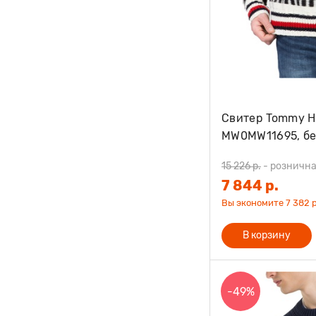
Свитер Tommy Hi
MW0MW11695, бе
15 226 р.
-
рознична
7 844 р.
Вы экономите 7 382 р
В корзину
-49%