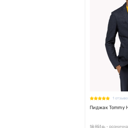
1 отзыво
Пиджак Tommy Hi
18 951 р.
-
рознична