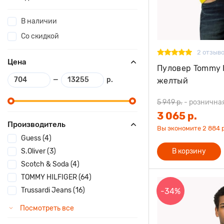
В наличии
Со скидкой
2 отзыв
Цена
Пуловер Tommy 
—
р.
желтый
5 949 р.
-
рознична
3 065 р.
Производитель
Вы экономите 2 884 р
Guess (4)
S.Oliver (3)
В корзину
Scotch & Soda (4)
TOMMY HILFIGER (64)
Trussardi Jeans (16)
-34%
Посмотреть все