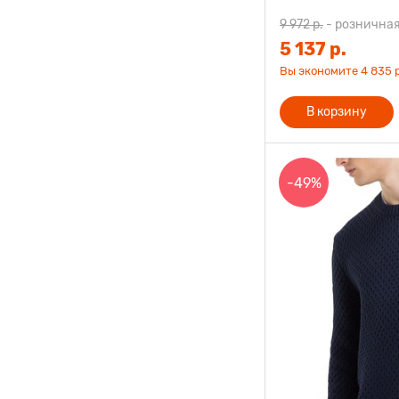
9 972 р.
-
розничная
5 137 р.
Вы экономите 4 835 р
В корзину
-49%