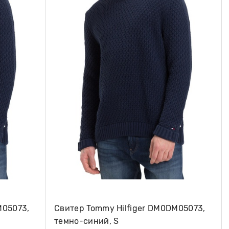
M05073,
Свитер Tommy Hilfiger DM0DM05073,
темно-синий, S