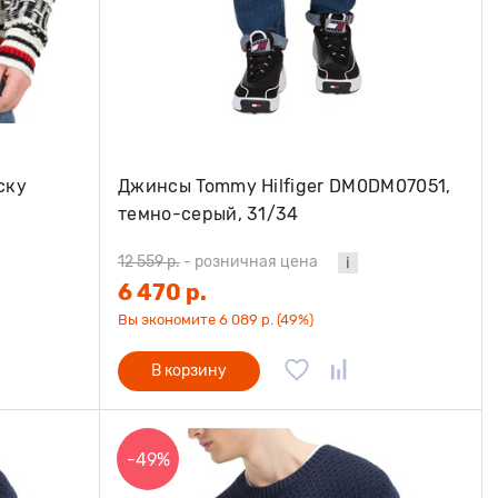
ску
Джинсы Tommy Hilfiger DM0DM07051,
темно-серый, 31/34
12 559 р.
-
розничная цена
6 470 р.
Вы экономите 6 089 р. (49%)
В корзину
-49%