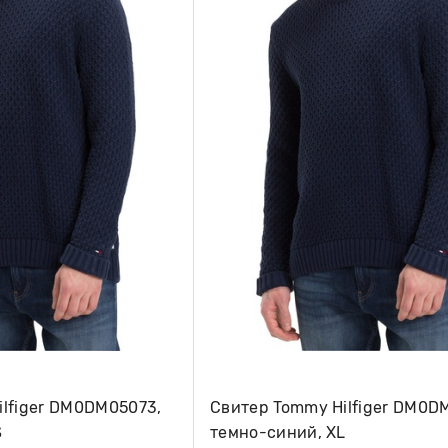
ilfiger DM0DM05073,
Свитер Tommy Hilfiger DM0D
S
темно-синий, XL