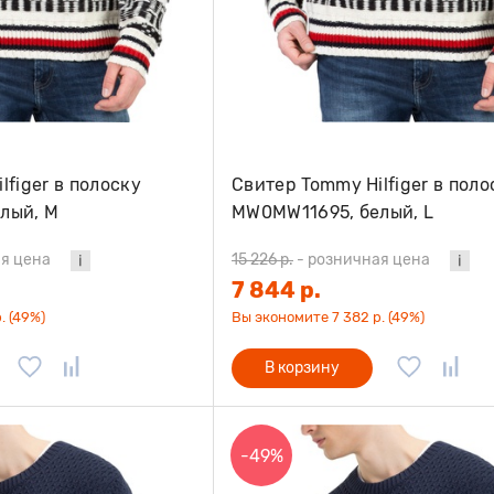
lfiger в полоску
Свитер Tommy Hilfiger в поло
лый, M
MW0MW11695, белый, L
я цена
15 226 р.
-
розничная цена
7 844 р.
. (49%)
Вы экономите 7 382 р. (49%)
В корзину
-49%