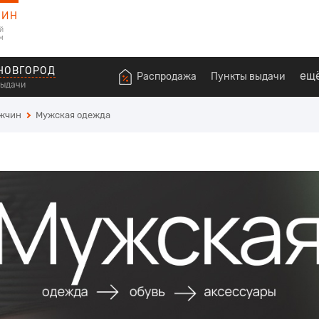
ЗИН
й
м
НОВГОРОД
ещ
Распродажа
Пункты выдачи
выдачи
ужчин
Мужская одежда