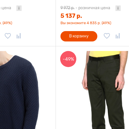
 цена
9 972 р.
-
розничная цена
5 137 р.
. (49%)
Вы экономите 4 835 р. (49%)
В корзину
-49%