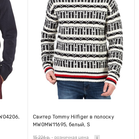
W04206,
Свитер Tommy Hilfiger в полоску
MW0MW11695, белый, S
15 226 р.
-
розничная цена