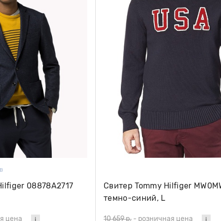
в
lfiger 08878A2717
Свитер Tommy Hilfiger MW0M
темно-синий, L
я цена
10 659 р.
-
розничная цена