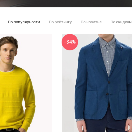
По популярности
По рейтингу
По новизне
По скидкам
-34%