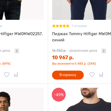
ов
1 отзывов
Hilfiger MW0MW02257,
Пиджак Tommy Hilfiger MW0
синий
я цена
16 450 р.
-
розничная цена
10 967 р.
. (49%)
Вы экономите 5 483 р. (34%)
В корзину
-49%