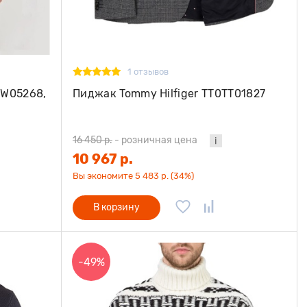
1 отзывов
MW05268,
Пиджак Tommy Hilfiger TT0TT01827
16 450 р.
-
розничная цена
10 967 р.
Вы экономите 5 483 р. (34%)
В корзину
-49%