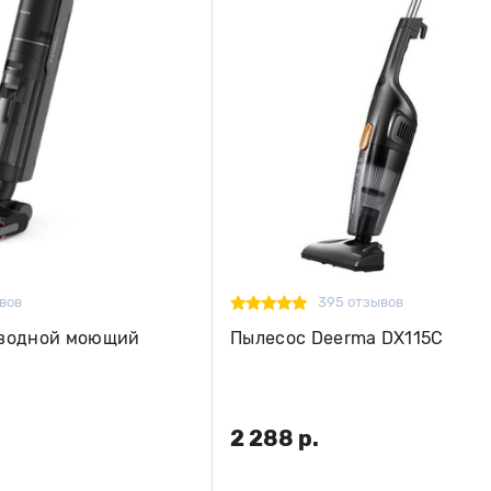
вов
395 отзывов
оводной моющий
Пылесос Deerma DX115C
2 288 р.