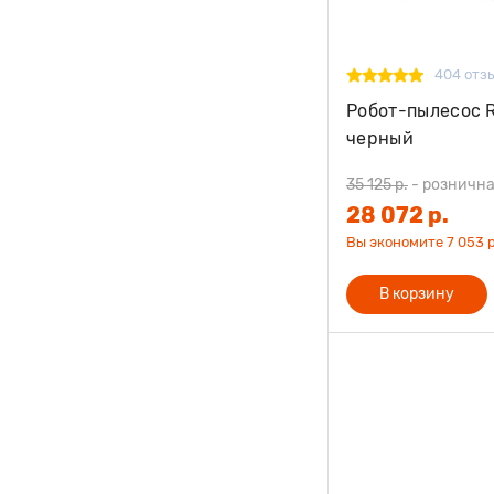
404 отз
Робот-пылесос 
черный
35 125 р.
-
рознична
28 072 р.
Вы экономите 7 053 р
В корзину