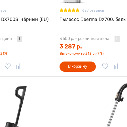
ывов
637 отзывов
 DX700S, чёрный (EU)
Пылесос Deerma DX700, белы
я цена
3 500 р.
-
розничная цена
3 287 р.
(21%)
Вы экономите 213 р. (7%)
В корзину