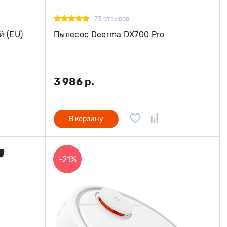
73 отзывов
й (EU)
Пылесос Deerma DX700 Pro
3 986 р.
В корзину
-21%