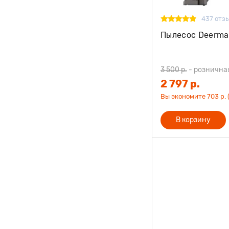
437 отз
Пылесос Deerma
3 500 р.
-
рознична
2 797 р.
Вы экономите 703 р. 
В корзину