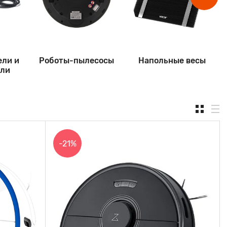
ели и
Роботы-пылесосы
Напольные весы
ели
-21%