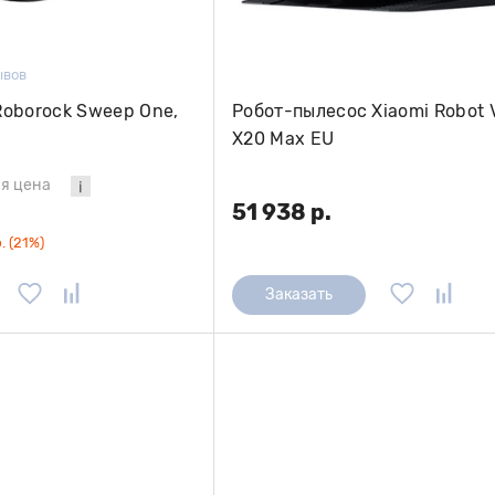
ывов
Roborock Sweep One,
Робот-пылесос Xiaomi Robot
X20 Max EU
я цена
51 938 р.
. (21%)
Заказать