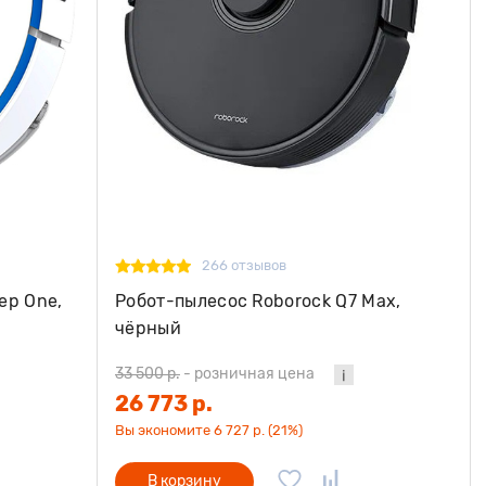
266 отзывов
ep One,
Робот-пылесос Roborock Q7 Max,
чёрный
33 500 р.
-
розничная цена
26 773 р.
Вы экономите 6 727 р. (21%)
В корзину