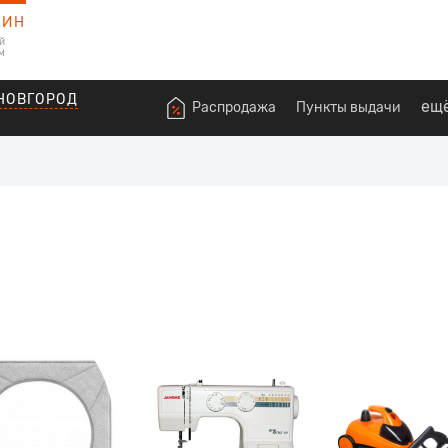
ЗИН
й
м
НОВГОРОД
ещ
Распродажа
Пункты выдачи