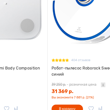
404 отзывов
mi Body Composition
Робот-пылесос Roborock Swe
синий
39 250 р.
-
розничная цена
31 369 р.
Вы экономите 7 881 р. (21%)
В корзину