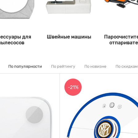
ессуары для
Швейные машины
Пароочистит
пылесосов
отпариват
По популярности
По рейтингу
По новизне
По скидкам
-21%