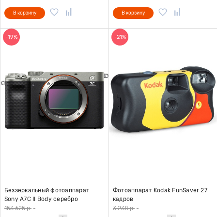
В корзину
В корзину
-19%
-21%
Беззеркальный фотоаппарат
Фотоаппарат Kodak FunSaver 27
Sony A7С II Body серебро
кадров
153 625 р.
-
3 238 р.
-