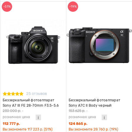
-51%
-19%
25 отзывов
Беззеркальный фотоаппарат
Беззеркальный фотоаппарат
Sony A7 III FE 28-70mm F3.5-5.6
Sony A7С II Body черный
OSS II
230 000 р.
-
153 625 р.
-
розничная цена
розничная цена
112 777 р.
124 865 р.
Вы экономите 117 223 р. (51%)
Вы экономите 28 760 р. (19%)