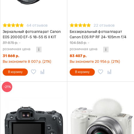
64 отзывов
22 отзывов
Зеркальный фотоаппарат Canon
Беззеркальный фотоаппарат
EOS 2000D EF-S 18-55 IS II KIT
Canon EOS RP RF 24-105mm f/4
-7.1 IS STM KIT
39 875 р.
-
104 363 р.
-
розничная цена
розничная цена
31 868 р.
83 407 р.
Вы экономите 8 007 р. (21%)
Вы экономите 20 956 р. (21%)
В корзину
В корзину
-21%