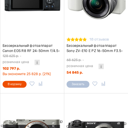
18 отзывов
Беззеркальный фотоаппарат
Беззеркальный фотоаппарат
Canon EOS R8 RF 24-50mm f/4.5-
Sony ZV-E10 E PZ 16-50mm F3.5-
6.3 IS STM KIT
5.6 OSS II белый
128 625 р.
-
68 625 р.
-
розничная цена
розничная цена
102 797 р.
54 845 р.
Вы экономите 25 828 р. (21%)
В корзину
Заказать