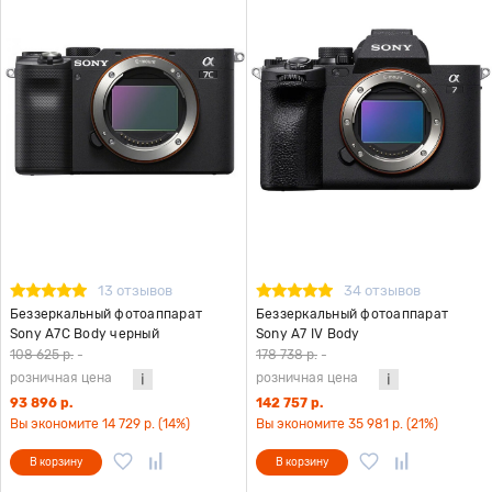
13 отзывов
34 отзывов
Беззеркальный фотоаппарат
Беззеркальный фотоаппарат
Sony A7С Body черный
Sony A7 IV Body
108 625 р.
-
178 738 р.
-
розничная цена
розничная цена
93 896 р.
142 757 р.
Вы экономите 14 729 р. (14%)
Вы экономите 35 981 р. (21%)
В корзину
В корзину