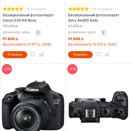
13 отзывов
22 отзывов
Беззеркальный фотоаппарат
Беззеркальный фотоаппарат
Canon EOS R8 Body
Sony A6400 body
113 625 р.
-
67 375 р.
-
розничная цена
розничная цена
91 808 р.
51 848 р.
Вы экономите 21 817 р. (20%)
Вы экономите 15 527 р. (24%)
В корзину
В корзину
-21%
-21%