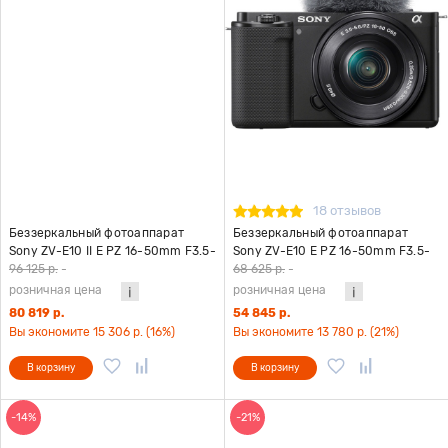
18 отзывов
Беззеркальный фотоаппарат
Беззеркальный фотоаппарат
Sony ZV-E10 II E PZ 16-50mm F3.5-
Sony ZV-E10 E PZ 16-50mm F3.5-
5.6 OSS II черный
5.6 OSS II черный
96 125 р.
-
68 625 р.
-
розничная цена
розничная цена
80 819 р.
54 845 р.
Вы экономите 15 306 р. (16%)
Вы экономите 13 780 р. (21%)
В корзину
В корзину
-14%
-21%