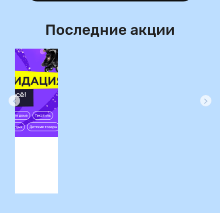
Последние акции
ция