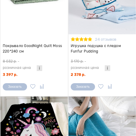
24 отзывов
Покрывало GoodNight Quilt Moss
Игрушка подушка с пледом
220*240 см
Funfur Pudding
8 032 р.
-
3 170 р.
-
розничная цена
розничная цена
3 397 р.
2 378 р.
Заказать
Заказать