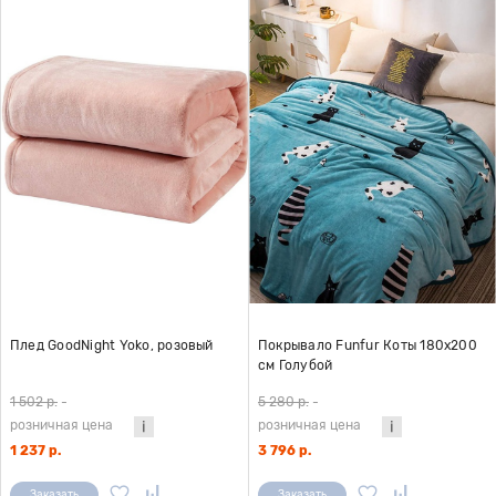
Плед GoodNight Yoko, розовый
Покрывало Funfur Коты 180х200
см Голубой
1 502 р.
-
5 280 р.
-
розничная цена
розничная цена
1 237 р.
3 796 р.
Заказать
Заказать