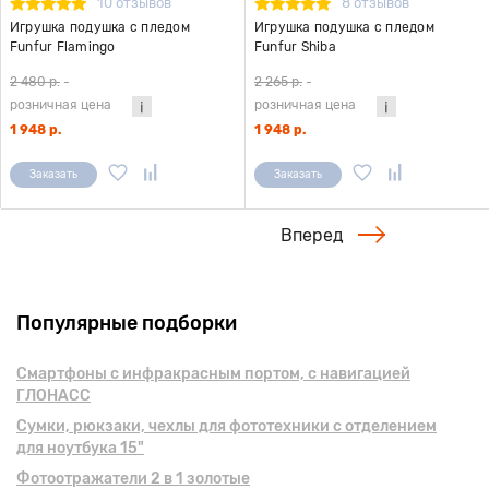
10 отзывов
8 отзывов
Игрушка подушка с пледом
Игрушка подушка с пледом
Funfur Flamingo
Funfur Shiba
2 480 р.
-
2 265 р.
-
розничная цена
розничная цена
1 948 р.
1 948 р.
Заказать
Заказать
Вперед
Популярные подборки
Смартфоны с инфракрасным портом, с навигацией
ГЛОНАСС
Сумки, рюкзаки, чехлы для фототехники с отделением
для ноутбука 15"
Фотоотражатели 2 в 1 золотые