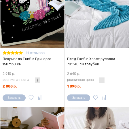
11 отзывов
Покрывало Funfur Единорог
Плед Funfur Хвост русалки
150*130 см
70*140 см голубой
2 910 р.
-
2 640 р.
-
розничная цена
розничная цена
2 088 р.
1 898 р.
Заказать
Заказать