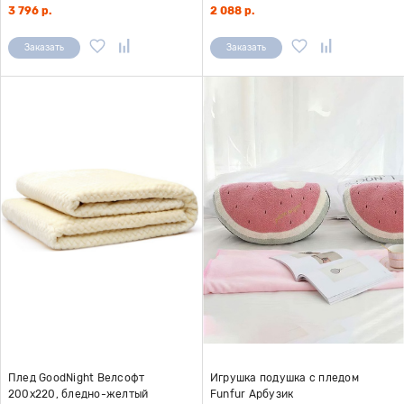
3 796 р.
2 088 р.
Заказать
Заказать
Плед GoodNight Велсофт
Игрушка подушка с пледом
200х220, бледно-желтый
Funfur Арбузик