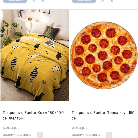
Покрывало Funfur Коты 180х200
Покрывало Funfur Пицца круг 150
см Желтый
см
5 280 р.
-
2 910 р.
-
розничная цена
розничная цена