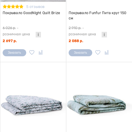
5 отзывов
Покрывало GoodNIght Quilt Brize
Покрывало Funfur Пита круг 150
см
6 026 р.
-
2 910 р.
-
розничная цена
розничная цена
2 697 р.
2 088 р.
Заказать
Заказать