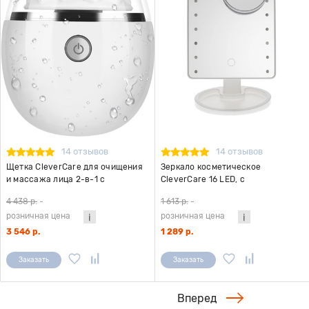
14 отзывов
14 отзывов
Щетка CleverCare для очищения
Зеркало косметическое
и массажа лица 2-в-1 с
CleverCare 16 LED, с
беспроводной зарядкой, цвет
дополнительным съемным
4 438 р.
-
1 613 р.
-
белый
зеркалом, цвет белый
розничная цена
розничная цена
3 546 р.
1 289 р.
Заказать
Заказать
Вперед