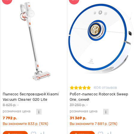
404 отзывов
Пылесос беспроводной Xiaomi
Робот-пылесос Roborock Sweep
Vacuum Cleaner G20 Lite
One, синий
8 625 р.
-
39 250 р.
-
розничная цена
розничная цена
7 792 р.
31 369 р.
Вы экономите 833 р. (10%)
Вы экономите 7 881 р. (21%)