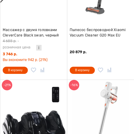
Массажер с двумя головками
Пылесос беспроводной Xiaomi
CleverCare Black swan, черный
Vacuum Cleaner G20 Max EU
4 688 р.
-
розничная цена
20 879 р.
3 746 р.
Вы экономите 942 р. (21%)
В корзину
В корзину
-21%
-16%