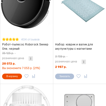
404 отзывов
Робот-пылесос Roborock Sweep
Набор: коврик и валик для
One, черный
акупунктуры с магнитами
CleverCare
35 125 р.
-
3 738 р.
-
розничная цена
розничная цена
28 072 р.
2 987 р.
Вы экономите 7 053 р. (21%)
В корзину
Заказать