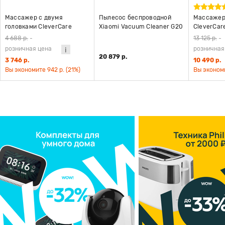
Массажер с двумя
Пылесос беспроводной
Массажер 
головками CleverCare
Xiaomi Vacuum Cleaner G20
CleverCare
Black swan, черный
Max EU
черный
4 688 р.
-
13 125 р.
-
розничная цена
розничная
20 879 р.
3 746 р.
10 490 р.
Вы экономите 942 р. (21%)
Вы экономи