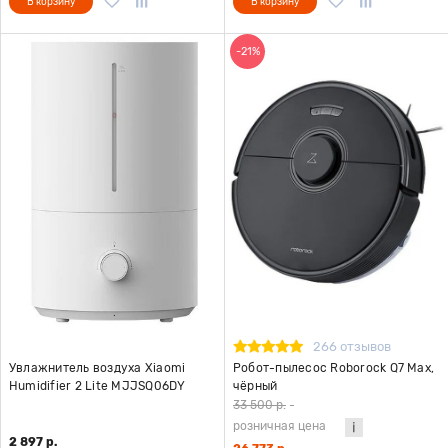
В корзину
В корзину
-21%
266 отзывов
Увлажнитель воздуха Xiaomi
Робот-пылесос Roborock Q7 Max,
Humidifier 2 Lite MJJSQ06DY
чёрный
33 500 р.
-
розничная цена
2 897 р.