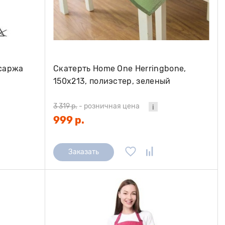
саржа
Скатерть Home One Herringbone,
150х213, полиэстер, зеленый
3 319 р.
-
розничная цена
999 р.
Заказать