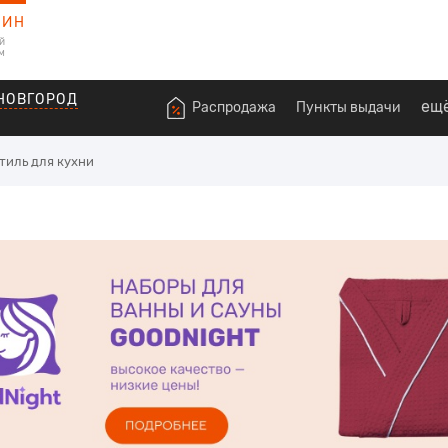
ЗИН
й
м
НОВГОРОД
ещ
Распродажа
Пункты выдачи
тиль для кухни