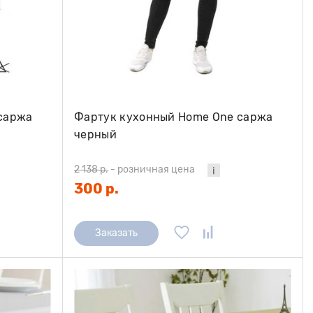
саржа
Фартук кухонный Home One саржа
черный
2 138 р.
-
розничная цена
300 р.
Заказать