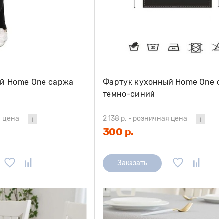
й Home One саржа
Фартук кухонный Home One 
темно-синий
 цена
2 138 р.
-
розничная цена
300 р.
Заказать