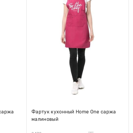
саржа
Фартук кухонный Home One саржа
малиновый