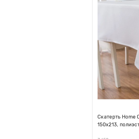
Скатерть Home O
150х213, полиэс