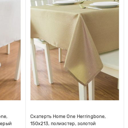
one,
Скатерть Home One Herringbone,
серый
150х213, полиэстер, золотой