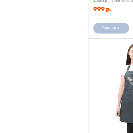
3 650 р.
-
рознична
999 р.
Заказать