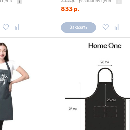
я цена
2 138 р.
-
розничная цена
833 р.
Заказать