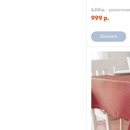
3 319 р.
-
розничная
999 р.
Заказать