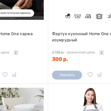
Home One саржа
Фартук кухонный Home One 
изумрудный
 цена
2 138 р.
-
розничная цена
300 р.
Заказать