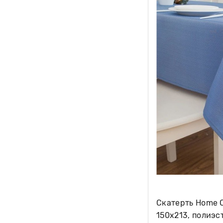
Скатерть Home O
150х213, полиэс