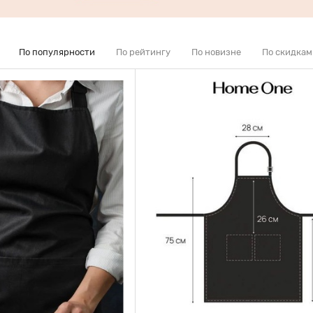
По популярности
По рейтингу
По новизне
По скидкам