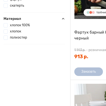
скатерть
Материал
хлопок 100%
хлопок
Фартук барный 
полиэстер
черный
1 143 р.
-
розничная
913 р.
Заказать