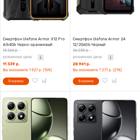
Смартфон Ulefone Armor X12 Pro
Смартфон Ulefone Armor 24
4/64Gb Черно-оранжевый
12/256Gb Черный
13 266 р.
-
36 238 р.
-
розничная цена
розничная цена
11 339 р.
28 961 р.
Вы экономите 1 927 р. (15%)
Вы экономите 7 277 р. (21%)
В корзину
В корзину