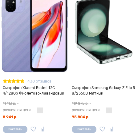
438 отзывов
Смартфон Xiaomi Redmi 12C
Смартфон Samsung Galaxy Z Flip 5
4/128Gb Фиолетово-лавандовый
8/256GB Мятный
RU
11 113 р.
-
119 875 р.
-
розничная цена
розничная цена
8 941 р.
95 804 р.
Заказать
Заказать