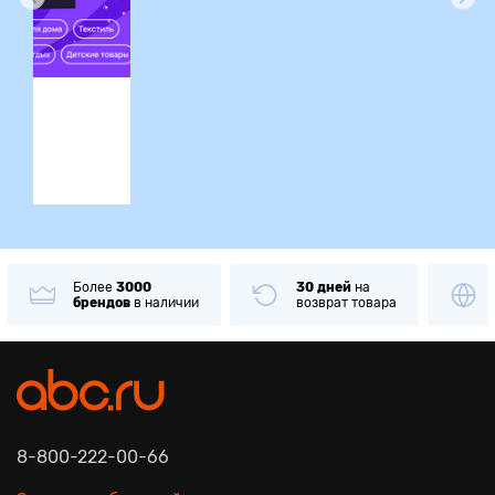
ция
30 дней
на
Только
оригинальные
возврат товара
товары
известных брендов
8-800-222-00-66