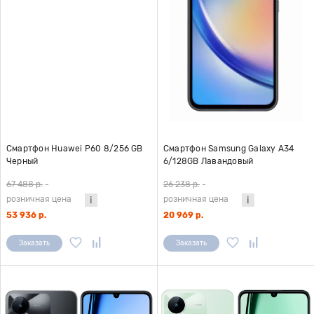
Смартфон Huawei P60 8/256 GB
Смартфон Samsung Galaxy A34
Черный
6/128GB Лавандовый
67 488 р.
-
26 238 р.
-
розничная цена
розничная цена
53 936 р.
20 969 р.
Заказать
Заказать