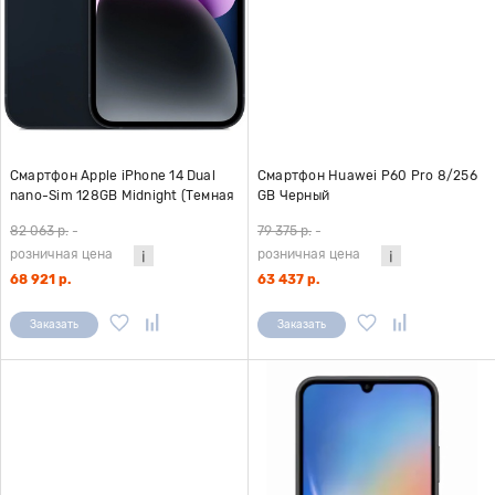
Смартфон Apple iPhone 14 Dual
Смартфон Huawei P60 Pro 8/256
nano-Sim 128GB Midnight (Темная
GB Черный
ночь) A2884 (без Ru Store)
82 063 р.
-
79 375 р.
-
розничная цена
розничная цена
68 921 р.
63 437 р.
Заказать
Заказать