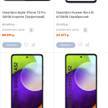
Смартфон Apple iPhone 13 Pro
Смартфон Huawei Nova 8i
128GB Graphite (Графитовый)
6/128GB Серебристый
A2483
89 699 р.
-
29 375 р.
-
розничная цена
розничная цена
88 811 р.
23 477 р.
Заказать
Заказать