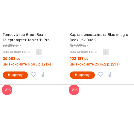
Телесуфлер GreenBean
Карта видеозахвата Blackmagic
Teleprompter Tablet 11 Pro
DeckLink Duo 2
33 288 р.
-
127 799 р.
-
розничная цена
розничная цена
26 603 р.
102 137 р.
Вы экономите 6 685 р. (21%)
Вы экономите 25 662 р. (21%)
В корзину
В корзину
-21%
-21%