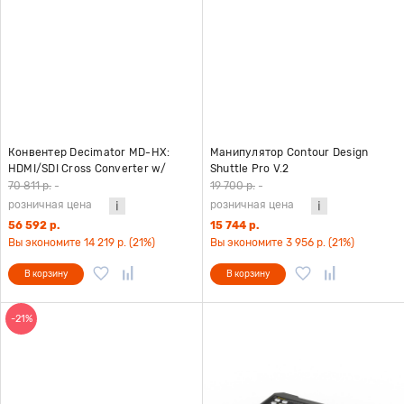
Конвентер Decimator MD-HX:
Манипулятор Contour Design
HDMI/SDI Cross Converter w/
Shuttle Pro V.2
Scaling & Frame Rate Conversion
70 811 р.
-
19 700 р.
-
розничная цена
розничная цена
56 592 р.
15 744 р.
Вы экономите 14 219 р. (21%)
Вы экономите 3 956 р. (21%)
В корзину
В корзину
-21%