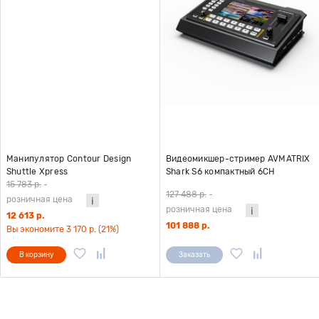
Манипулятор Contour Design
Видеомикшер-стример AVMATRIX
Shuttle Xpress
Shark S6 компактный 6CH
HDMI/SDI
15 783 р.
-
127 488 р.
-
розничная цена
розничная цена
12 613 р.
101 888 р.
Вы экономите 3 170 р. (21%)
В корзину
Заказать