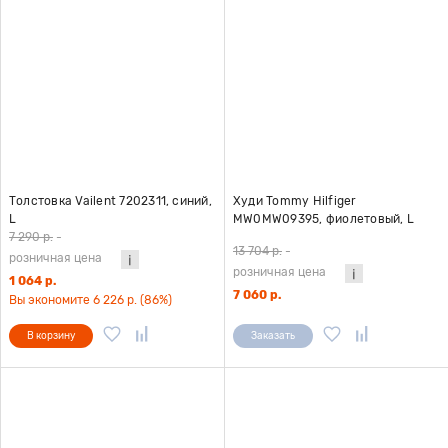
Толстовка Vailent 7202311, синий,
Худи Tommy Hilfiger
L
MW0MW09395, фиолетовый, L
7 290 р.
-
13 704 р.
-
розничная цена
розничная цена
1 064 р.
7 060 р.
Вы экономите 6 226 р. (86%)
В корзину
Заказать