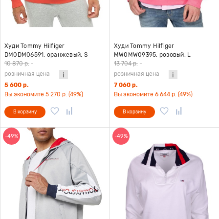
Худи Tommy Hilfiger
Худи Tommy Hilfiger
DM0DM06591, оранжевый, S
MW0MW09395, розовый, L
10 870 р.
-
13 704 р.
-
розничная цена
розничная цена
5 600 р.
7 060 р.
Вы экономите 5 270 р. (49%)
Вы экономите 6 644 р. (49%)
В корзину
В корзину
-49%
-49%